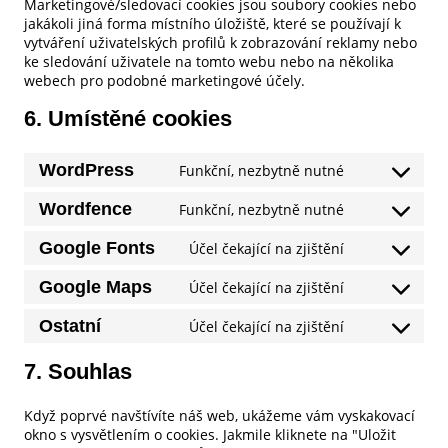
Marketingové/sledovací cookies jsou soubory cookies nebo
jakákoli jiná forma místního úložiště, které se používají k
vytváření uživatelských profilů k zobrazování reklamy nebo
ke sledování uživatele na tomto webu nebo na několika
webech pro podobné marketingové účely.
6. Umístěné cookies
WordPress
Funkční, nezbytně nutné
Consent
to
Wordfence
Funkční, nezbytně nutné
service
Consent
wordpress
to
Google Fonts
Účel čekající na zjištění
service
Consent
wordfence
to
Google Maps
Účel čekající na zjištění
service
Consent
google-
to
Ostatní
Účel čekající na zjištění
fonts
service
Consent
google-
to
7. Souhlas
maps
service
ostatní
Když poprvé navštívíte náš web, ukážeme vám vyskakovací
okno s vysvětlením o cookies. Jakmile kliknete na "Uložit