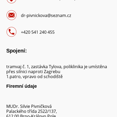
dr-pivnickova@seznam.cz
+420 541 240 455
Spojení:
tramvaj č. 1, zastávka Tylova, poliklinika je umístěna
přes silnici naproti Zagrebu
1.patro, vpravo od schodiště
Firemní údaje
MUDr. Silvie Pivničková
Palackého třída 2522/137,
612 00 Brno-Královo Pole